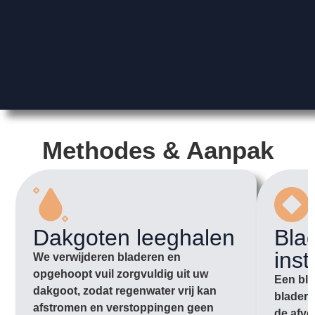
Methodes & Aanpak
Dakgoten leeghalen
Bla
inst
We verwijderen bladeren en
opgehoopt vuil zorgvuldig uit uw
Een bla
dakgoot, zodat regenwater vrij kan
bladere
afstromen en verstoppingen geen
de afvo