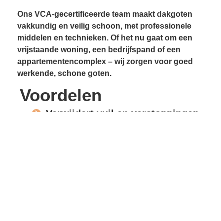
Ons VCA-gecertificeerde team maakt dakgoten
vakkundig en veilig schoon, met professionele
middelen en technieken. Of het nu gaat om een
vrijstaande woning, een bedrijfspand of een
appartementencomplex – wij zorgen voor goed
werkende, schone goten.
Voordelen
Verwijdert vuil en verstoppingen
Voorkomt lekkages
Beschermt gevels en
dakconstructie
Vrije waterafvoer
Verlengde levensduur