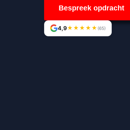
Bespreek opdracht
★
★
★
★
★
4,9
(65)