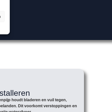
n
stalleren
npijp houdt bladeren en vuil tegen,
r belanden. Dit voorkomt verstoppingen en
vrije waterafvoer.