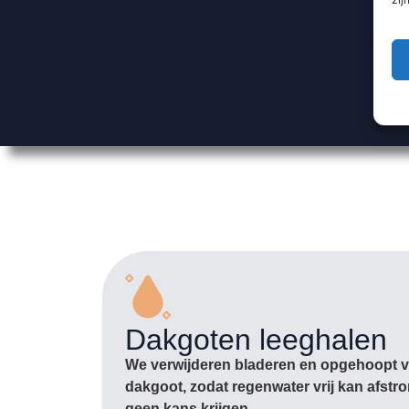
Dakgoten leeghalen
We verwijderen bladeren en opgehoopt vu
dakgoot, zodat regenwater vrij kan afst
geen kans krijgen.