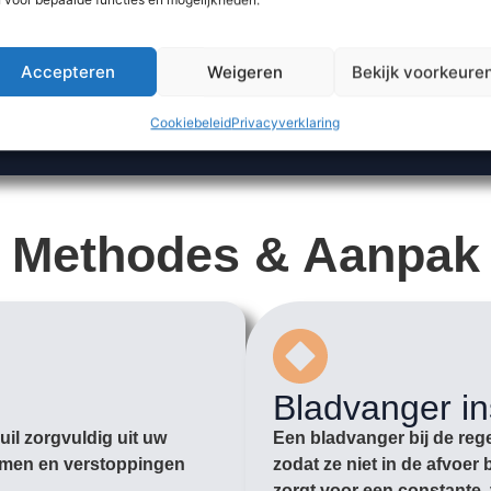
Accepteren
Weigeren
Bekijk voorkeure
Cookiebeleid
Privacyverklaring
Methodes & Aanpak
Bladvanger in
il zorgvuldig uit uw
Een bladvanger bij de rege
romen en verstoppingen
zodat ze niet in de afvoe
zorgt voor een constante, 