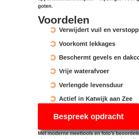
goten.
Voordelen
Verwijdert vuil en verstop
Voorkomt lekkages
Beschermt gevels en dakco
Vrije waterafvoer
Verlengde levensduur
Actief in Katwijk aan Zee
Bespreek opdracht
Met moderne meettools en foto’s beoordel