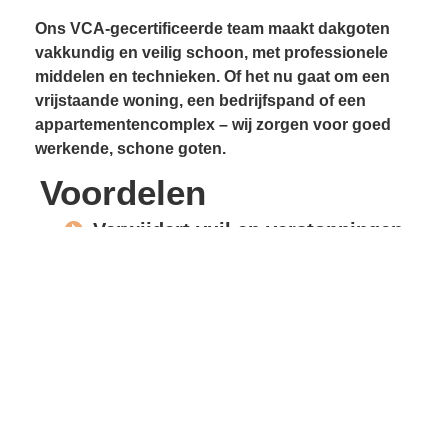
Ons VCA-gecertificeerde team maakt dakgoten
vakkundig en veilig schoon, met professionele
middelen en technieken. Of het nu gaat om een
vrijstaande woning, een bedrijfspand of een
appartementencomplex – wij zorgen voor goed
werkende, schone goten.
Voordelen
Verwijdert vuil en verstoppingen
Voorkomt lekkages
Beschermt gevels en
dakconstructie
Vrije waterafvoer
Verlengde levensduur