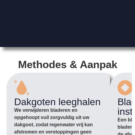
Methodes & Aanpak
Dakgoten leeghalen
Bla
inst
We verwijderen bladeren en
opgehoopt vuil zorgvuldig uit uw
Een bla
dakgoot, zodat regenwater vrij kan
bladere
afstromen en verstoppingen geen
de afvo