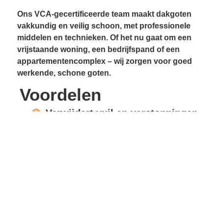
Ons VCA-gecertificeerde team maakt dakgoten
vakkundig en veilig schoon, met professionele
middelen en technieken. Of het nu gaat om een
vrijstaande woning, een bedrijfspand of een
appartementencomplex – wij zorgen voor goed
werkende, schone goten.
Voordelen
Verwijdert vuil en verstoppingen
Voorkomt lekkages
Beschermt gevels en
dakconstructie
Vrije waterafvoer
Verlengde levensduur