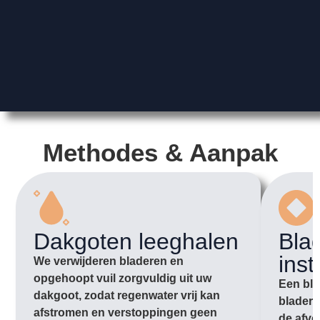
Methodes & Aanpak
Dakgoten leeghalen
Bla
inst
We verwijderen bladeren en
opgehoopt vuil zorgvuldig uit uw
Een bla
dakgoot, zodat regenwater vrij kan
bladere
afstromen en verstoppingen geen
de afvo