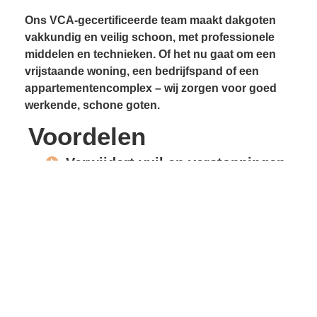
Ons VCA-gecertificeerde team maakt dakgoten
vakkundig en veilig schoon, met professionele
middelen en technieken. Of het nu gaat om een
vrijstaande woning, een bedrijfspand of een
appartementencomplex – wij zorgen voor goed
werkende, schone goten.
Voordelen
Verwijdert vuil en verstoppingen
Voorkomt lekkages
Beschermt gevels en
dakconstructie
Vrije waterafvoer
Verlengde levensduur