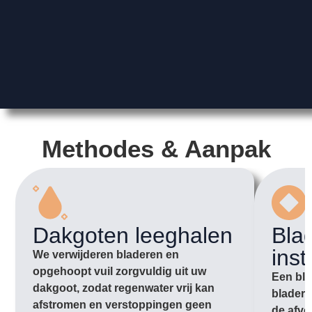
Methodes & Aanpak
Dakgoten leeghalen
Bla
inst
We verwijderen bladeren en
opgehoopt vuil zorgvuldig uit uw
Een bla
dakgoot, zodat regenwater vrij kan
bladere
afstromen en verstoppingen geen
de afvo