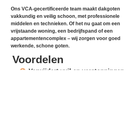
Ons VCA-gecertificeerde team maakt dakgoten
vakkundig en veilig schoon, met professionele
middelen en technieken. Of het nu gaat om een
vrijstaande woning, een bedrijfspand of een
appartementencomplex – wij zorgen voor goed
werkende, schone goten.
Voordelen
Verwijdert vuil en verstoppingen
Voorkomt lekkages
Beschermt gevels en
dakconstructie
Vrije waterafvoer
Verlengde levensduur