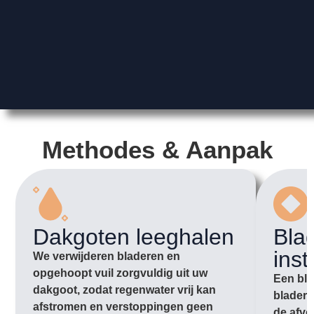
Methodes & Aanpak
Dakgoten leeghalen
Bla
inst
We verwijderen bladeren en
opgehoopt vuil zorgvuldig uit uw
Een bla
dakgoot, zodat regenwater vrij kan
bladere
afstromen en verstoppingen geen
de afvo