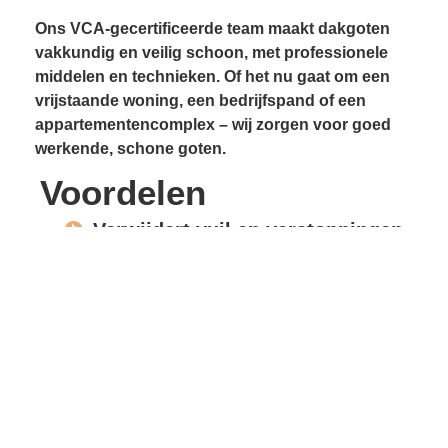
Ons VCA-gecertificeerde team maakt dakgoten
vakkundig en veilig schoon, met professionele
middelen en technieken. Of het nu gaat om een
vrijstaande woning, een bedrijfspand of een
appartementencomplex – wij zorgen voor goed
werkende, schone goten.
Voordelen
Verwijdert vuil en verstoppingen
Voorkomt lekkages
Beschermt gevels en
dakconstructie
Vrije waterafvoer
Verlengde levensduur