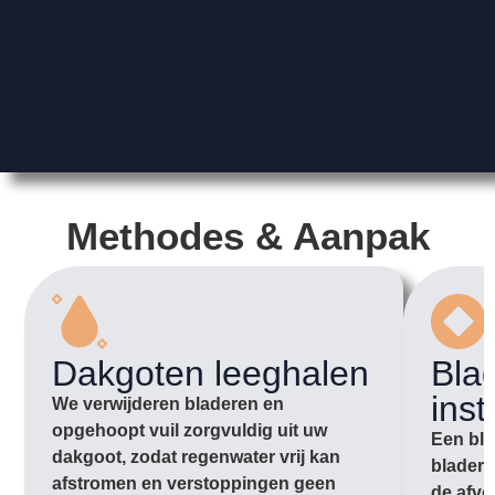
Methodes & Aanpak
Dakgoten leeghalen
Bla
inst
We verwijderen bladeren en
opgehoopt vuil zorgvuldig uit uw
Een bla
dakgoot, zodat regenwater vrij kan
bladere
afstromen en verstoppingen geen
de afvo