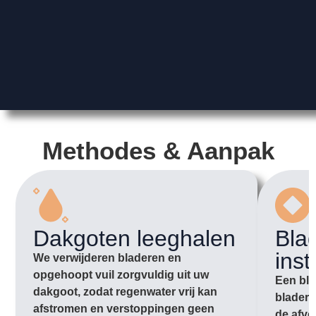
Methodes & Aanpak
Dakgoten leeghalen
Bla
inst
We verwijderen bladeren en
opgehoopt vuil zorgvuldig uit uw
Een bla
dakgoot, zodat regenwater vrij kan
bladere
afstromen en verstoppingen geen
de afvo