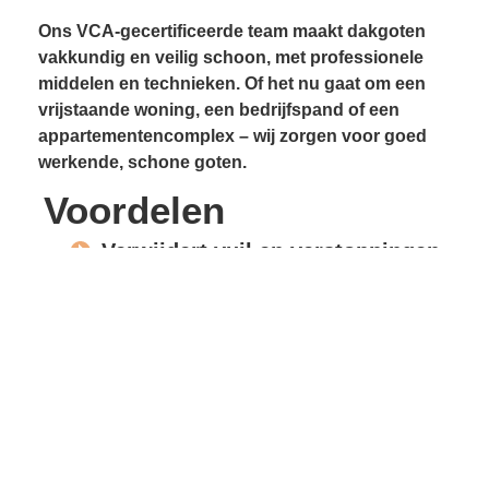
Ons VCA-gecertificeerde team maakt dakgoten
vakkundig en veilig schoon, met professionele
middelen en technieken. Of het nu gaat om een
vrijstaande woning, een bedrijfspand of een
appartementencomplex – wij zorgen voor goed
werkende, schone goten.
Voordelen
Verwijdert vuil en verstoppingen
Voorkomt lekkages
Beschermt gevels en
dakconstructie
Vrije waterafvoer
Verlengde levensduur