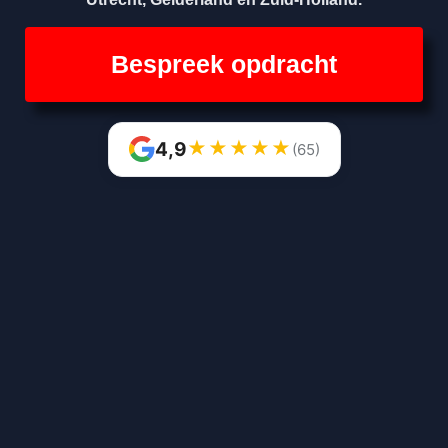
Bespreek opdracht
★
★
★
★
★
4,9
(65)