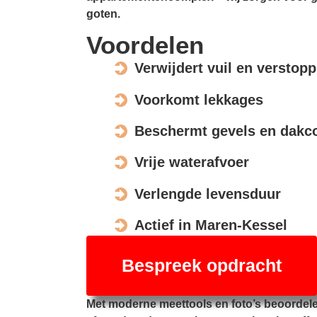
goten.
Voordelen
Verwijdert vuil en verstop
Voorkomt lekkages
Beschermt gevels en dakco
Vrije waterafvoer
Verlengde levensduur
Actief in Maren-Kessel
Bespreek opdracht
Met moderne meettools en foto’s beoordel