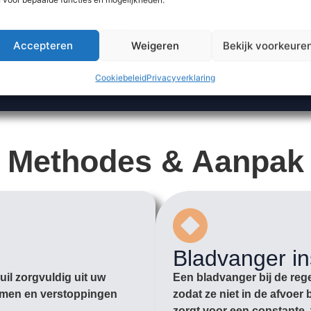
Accepteren
Weigeren
Bekijk voorkeure
Cookiebeleid
Privacyverklaring
Methodes & Aanpak
Bladvanger in
il zorgvuldig uit uw
Een bladvanger bij de rege
romen en verstoppingen
zodat ze niet in de afvoe
zorgt voor een constante, 