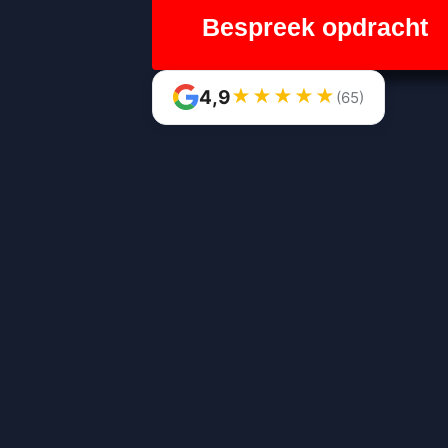
Bespreek opdracht
★
★
★
★
★
4,9
(65)