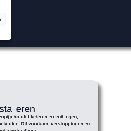
n
stalleren
npijp houdt bladeren en vuil tegen,
r belanden. Dit voorkomt verstoppingen en
vrije waterafvoer.