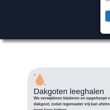
Dakgoten leeghalen
We verwijderen bladeren en opgehoopt vu
dakgoot, zodat regenwater vrij kan afst
geen kans krijgen.