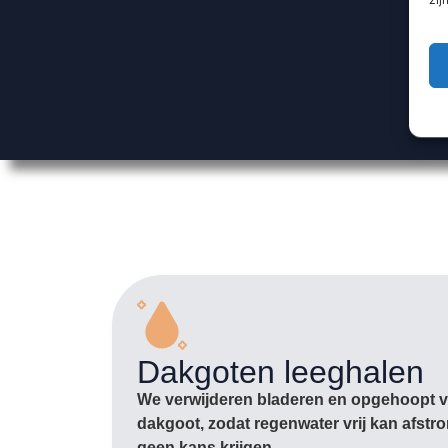
Dakgoten leeghalen
We verwijderen bladeren en opgehoopt vu
dakgoot, zodat regenwater vrij kan afst
geen kans krijgen.