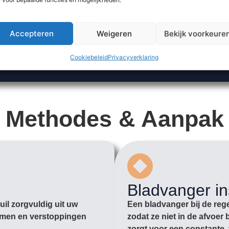
Accepteren
Weigeren
Bekijk voorkeure
Cookiebeleid
Privacyverklaring
Methodes & Aanpak
Bladvanger in
il zorgvuldig uit uw
Een bladvanger bij de rege
romen en verstoppingen
zodat ze niet in de afvoe
zorgt voor een constante, 