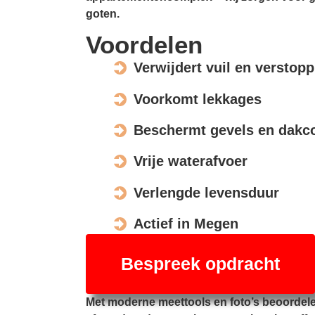
goten.
Voordelen
Verwijdert vuil en verstop
Voorkomt lekkages
Beschermt gevels en dakco
Vrije waterafvoer
Verlengde levensduur
Actief in Megen
Bespreek opdracht
Met moderne meettools en foto’s beoordel