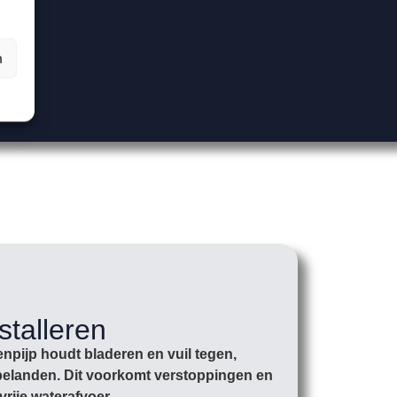
n
stalleren
npijp houdt bladeren en vuil tegen,
r belanden. Dit voorkomt verstoppingen en
vrije waterafvoer.