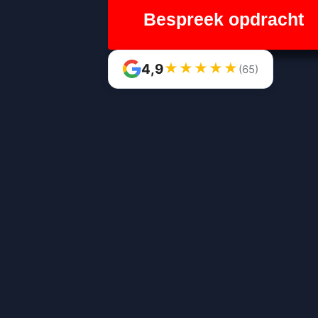
Bespreek opdracht
★
★
★
★
★
4,9
(65)