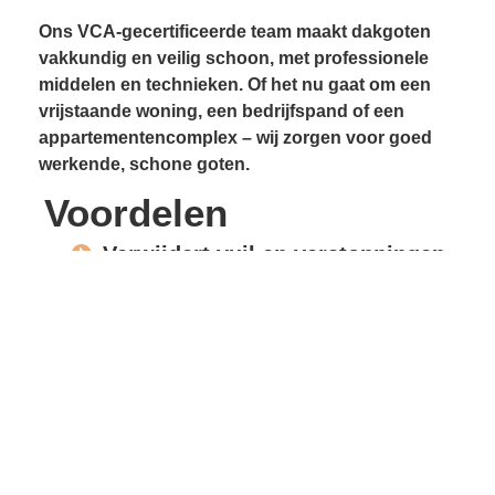
Ons VCA-gecertificeerde team maakt dakgoten
vakkundig en veilig schoon, met professionele
middelen en technieken. Of het nu gaat om een
vrijstaande woning, een bedrijfspand of een
appartementencomplex – wij zorgen voor goed
werkende, schone goten.
Voordelen
Verwijdert vuil en verstoppingen
Voorkomt lekkages
Beschermt gevels en
dakconstructie
Vrije waterafvoer
Verlengde levensduur