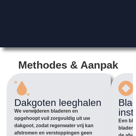
Methodes & Aanpak
Dakgoten leeghalen
Bla
inst
We verwijderen bladeren en
opgehoopt vuil zorgvuldig uit uw
Een bla
dakgoot, zodat regenwater vrij kan
bladere
afstromen en verstoppingen geen
de afvo