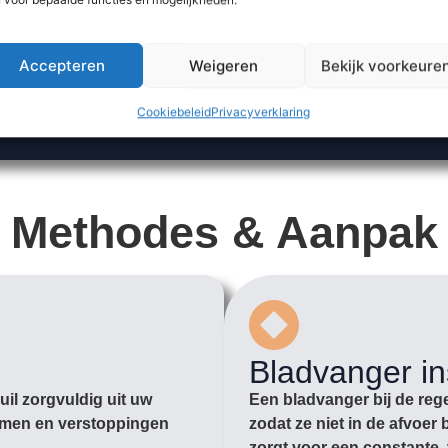
Accepteren
Weigeren
Bekijk voorkeure
Cookiebeleid
Privacyverklaring
Methodes & Aanpak
Bladvanger in
il zorgvuldig uit uw
Een bladvanger bij de rege
romen en verstoppingen
zodat ze niet in de afvoe
zorgt voor een constante, 