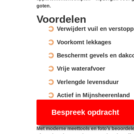
goten.
Voordelen
Verwijdert vuil en verstop
Voorkomt lekkages
Beschermt gevels en dakco
Vrije waterafvoer
Verlengde levensduur
Actief in Mijnsheerenland
Bespreek opdracht
Met moderne meettools en foto’s beoordel