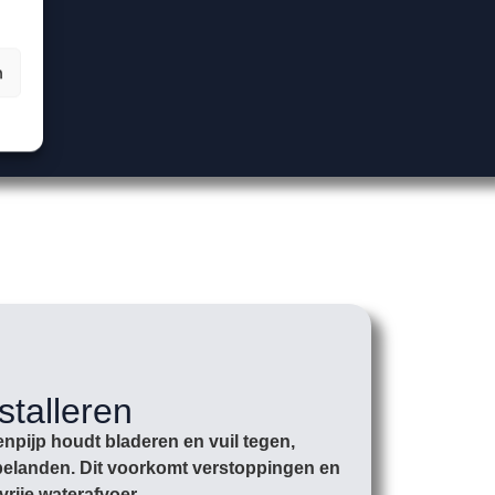
n
stalleren
npijp houdt bladeren en vuil tegen,
r belanden. Dit voorkomt verstoppingen en
vrije waterafvoer.