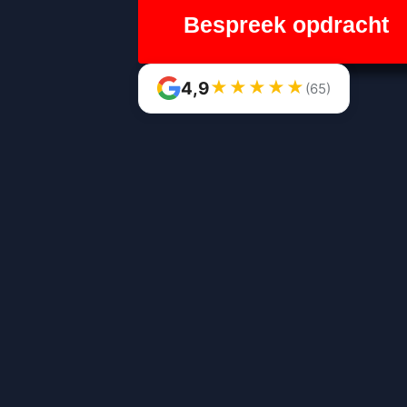
Bespreek opdracht
★
★
★
★
★
4,9
(65)