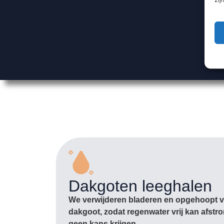
Dakgoten leeghalen
We verwijderen bladeren en opgehoopt vu
dakgoot, zodat regenwater vrij kan afst
geen kans krijgen.