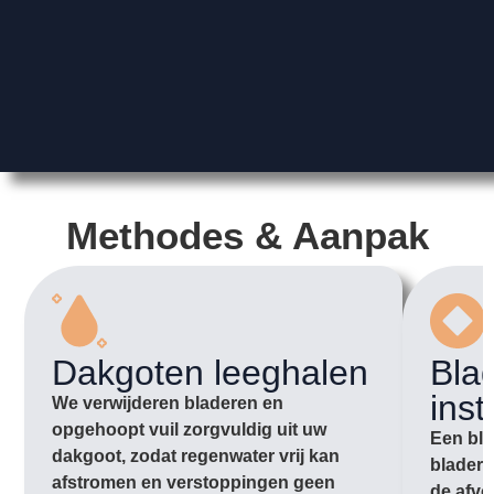
Methodes & Aanpak
Dakgoten leeghalen
Bla
inst
We verwijderen bladeren en
opgehoopt vuil zorgvuldig uit uw
Een bla
dakgoot, zodat regenwater vrij kan
bladere
afstromen en verstoppingen geen
de afvo