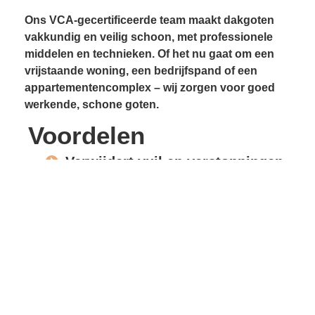
Ons VCA-gecertificeerde team maakt dakgoten
vakkundig en veilig schoon, met professionele
middelen en technieken. Of het nu gaat om een
vrijstaande woning, een bedrijfspand of een
appartementencomplex – wij zorgen voor goed
werkende, schone goten.
Voordelen
Verwijdert vuil en verstoppingen
Voorkomt lekkages
Beschermt gevels en
dakconstructie
Vrije waterafvoer
Verlengde levensduur