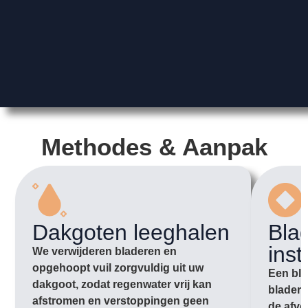
Methodes & Aanpak
Dakgoten leeghalen
Bla
inst
We verwijderen bladeren en
opgehoopt vuil zorgvuldig uit uw
Een bla
dakgoot, zodat regenwater vrij kan
bladere
afstromen en verstoppingen geen
de afvo