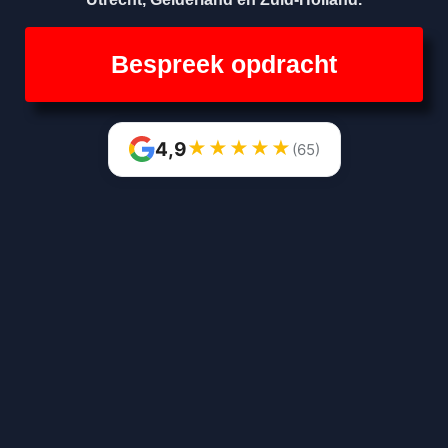
Bespreek opdracht
★
★
★
★
★
4,9
(65)