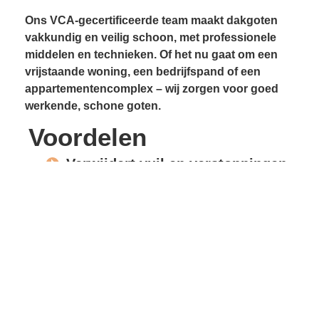
Ons VCA-gecertificeerde team maakt dakgoten
vakkundig en veilig schoon, met professionele
middelen en technieken. Of het nu gaat om een
vrijstaande woning, een bedrijfspand of een
appartementencomplex – wij zorgen voor goed
werkende, schone goten.
Voordelen
Verwijdert vuil en verstoppingen
Voorkomt lekkages
Beschermt gevels en
dakconstructie
Vrije waterafvoer
Verlengde levensduur