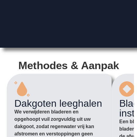
Methodes & Aanpak
Dakgoten leeghalen
Bla
inst
We verwijderen bladeren en
opgehoopt vuil zorgvuldig uit uw
Een bla
dakgoot, zodat regenwater vrij kan
bladere
afstromen en verstoppingen geen
de afvo