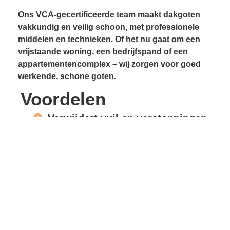
Ons VCA-gecertificeerde team maakt dakgoten
vakkundig en veilig schoon, met professionele
middelen en technieken. Of het nu gaat om een
vrijstaande woning, een bedrijfspand of een
appartementencomplex – wij zorgen voor goed
werkende, schone goten.
Voordelen
Verwijdert vuil en verstoppingen
Voorkomt lekkages
Beschermt gevels en
dakconstructie
Vrije waterafvoer
Verlengde levensduur