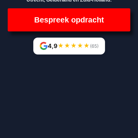
Bespreek opdracht
★
★
★
★
★
4,9
(65)