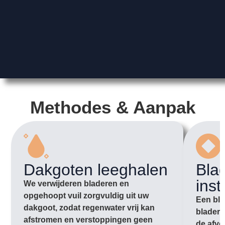
Methodes & Aanpak
Dakgoten leeghalen
Bla
inst
We verwijderen bladeren en
opgehoopt vuil zorgvuldig uit uw
Een bla
dakgoot, zodat regenwater vrij kan
bladere
afstromen en verstoppingen geen
de afvo