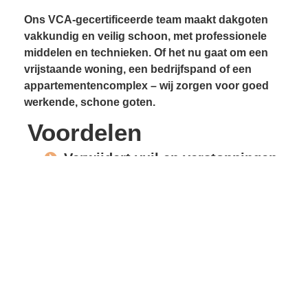
Ons VCA-gecertificeerde team maakt dakgoten
vakkundig en veilig schoon, met professionele
middelen en technieken. Of het nu gaat om een
vrijstaande woning, een bedrijfspand of een
appartementencomplex – wij zorgen voor goed
werkende, schone goten.
Voordelen
Verwijdert vuil en verstoppingen
Voorkomt lekkages
Beschermt gevels en
dakconstructie
Vrije waterafvoer
Verlengde levensduur