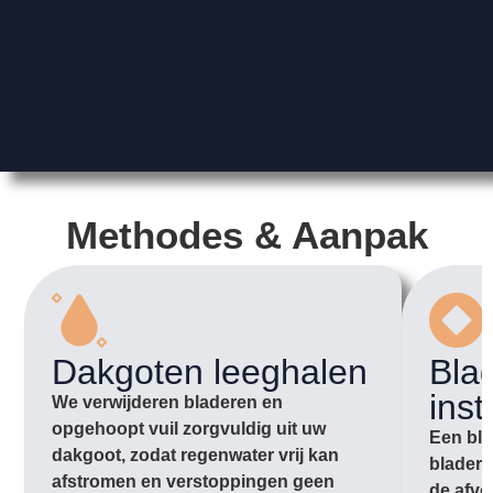
Methodes & Aanpak
Dakgoten leeghalen
Bla
inst
We verwijderen bladeren en
opgehoopt vuil zorgvuldig uit uw
Een bla
dakgoot, zodat regenwater vrij kan
bladere
afstromen en verstoppingen geen
de afvo