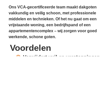
Ons VCA-gecertificeerde team maakt dakgoten
vakkundig en veilig schoon, met professionele
middelen en technieken. Of het nu gaat om een
vrijstaande woning, een bedrijfspand of een
appartementencomplex – wij zorgen voor goed
werkende, schone goten.
Voordelen
Verwijdert vuil en verstoppingen
Voorkomt lekkages
Beschermt gevels en
dakconstructie
Vrije waterafvoer
Verlengde levensduur