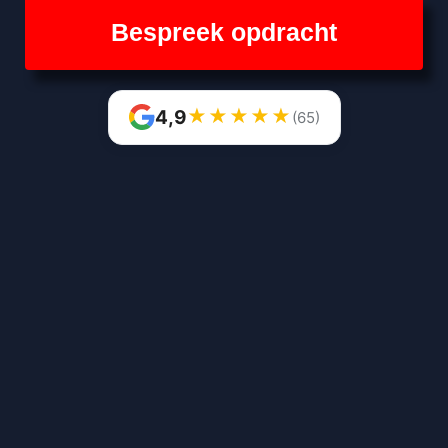
Bespreek opdracht
★
★
★
★
★
4,9
(65)