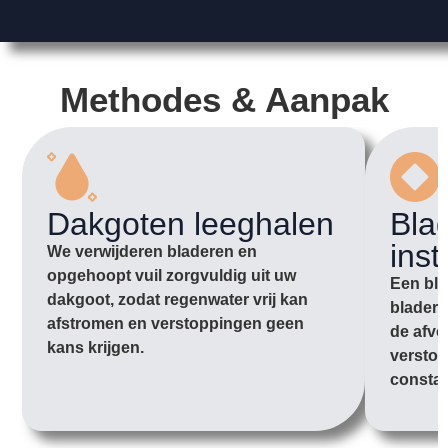
Methodes & Aanpak
Dakgoten leeghalen
Bla
inst
We verwijderen bladeren en
opgehoopt vuil zorgvuldig uit uw
Een bla
dakgoot, zodat regenwater vrij kan
bladere
afstromen en verstoppingen geen
de afvo
kans krijgen.
verstop
constan