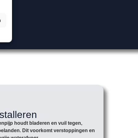
n
stalleren
npijp houdt bladeren en vuil tegen,
r belanden. Dit voorkomt verstoppingen en
vrije waterafvoer.