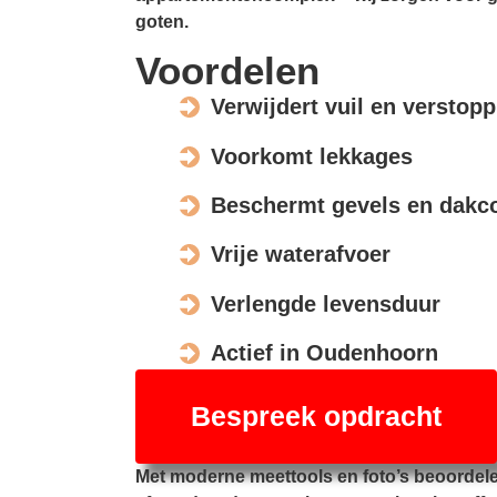
goten.
Voordelen
Verwijdert vuil en verstop
Voorkomt lekkages
Beschermt gevels en dakco
Vrije waterafvoer
Verlengde levensduur
Actief in Oudenhoorn
Bespreek opdracht
Met moderne meettools en foto’s beoordel