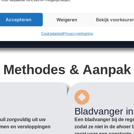
Accepteren
Weigeren
Bekijk voorkeure
Cookiebeleid
Privacyverklaring
Methodes & Aanpak
Bladvanger in
il zorgvuldig uit uw
Een bladvanger bij de rege
romen en verstoppingen
zodat ze niet in de afvoe
zorgt voor een constante, 