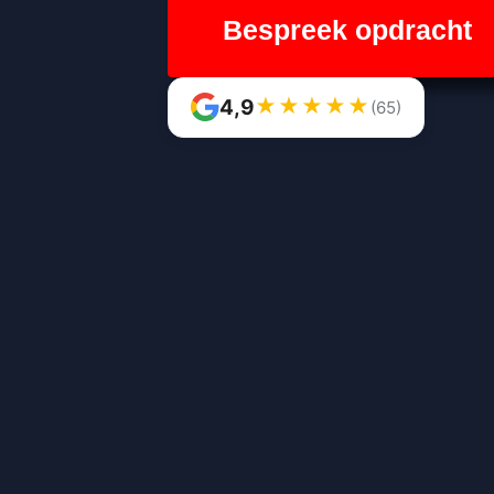
Bespreek opdracht
★
★
★
★
★
4,9
(65)