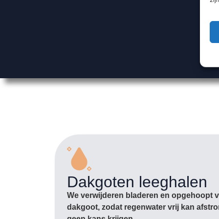
Dakgoten leeghalen
We verwijderen bladeren en opgehoopt vu
dakgoot, zodat regenwater vrij kan afst
geen kans krijgen.