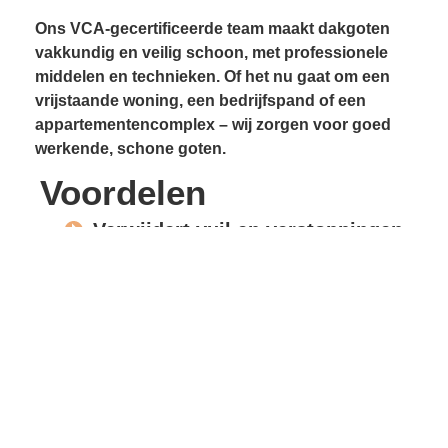
Ons VCA-gecertificeerde team maakt dakgoten
vakkundig en veilig schoon, met professionele
middelen en technieken. Of het nu gaat om een
vrijstaande woning, een bedrijfspand of een
appartementencomplex – wij zorgen voor goed
werkende, schone goten.
Voordelen
Verwijdert vuil en verstoppingen
Voorkomt lekkages
Beschermt gevels en
dakconstructie
Vrije waterafvoer
Verlengde levensduur