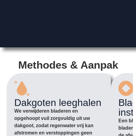
Methodes & Aanpak
Dakgoten leeghalen
Bla
inst
We verwijderen bladeren en
opgehoopt vuil zorgvuldig uit uw
Een bla
dakgoot, zodat regenwater vrij kan
bladere
afstromen en verstoppingen geen
de afvo