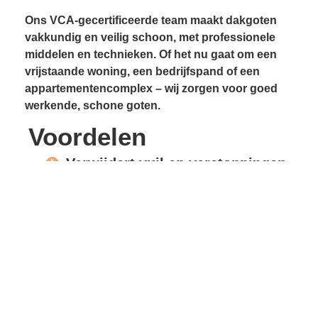
Ons VCA-gecertificeerde team maakt dakgoten
vakkundig en veilig schoon, met professionele
middelen en technieken. Of het nu gaat om een
vrijstaande woning, een bedrijfspand of een
appartementencomplex – wij zorgen voor goed
werkende, schone goten.
Voordelen
Verwijdert vuil en verstoppingen
Voorkomt lekkages
Beschermt gevels en
dakconstructie
Vrije waterafvoer
Verlengde levensduur