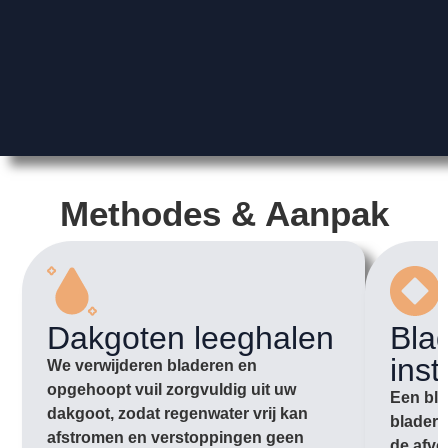
Methodes & Aanpak
Dakgoten leeghalen
Bla
inst
We verwijderen bladeren en
opgehoopt vuil zorgvuldig uit uw
Een bla
dakgoot, zodat regenwater vrij kan
bladere
afstromen en verstoppingen geen
de afvo