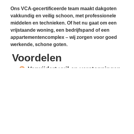
Ons VCA-gecertificeerde team maakt dakgoten
vakkundig en veilig schoon, met professionele
middelen en technieken. Of het nu gaat om een
vrijstaande woning, een bedrijfspand of een
appartementencomplex – wij zorgen voor goed
werkende, schone goten.
Voordelen
Verwijdert vuil en verstoppingen
Voorkomt lekkages
Beschermt gevels en
dakconstructie
Vrije waterafvoer
Verlengde levensduur