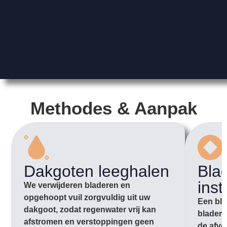
Methodes & Aanpak
Dakgoten leeghalen
Bla
inst
We verwijderen bladeren en
opgehoopt vuil zorgvuldig uit uw
Een bla
dakgoot, zodat regenwater vrij kan
bladere
afstromen en verstoppingen geen
de afvo