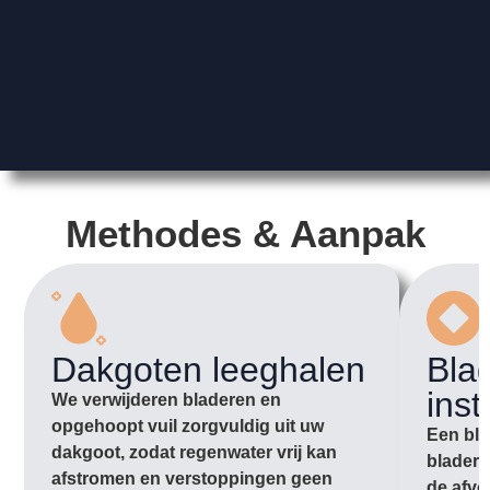
Methodes & Aanpak
Dakgoten leeghalen
Bla
inst
We verwijderen bladeren en
opgehoopt vuil zorgvuldig uit uw
Een bla
dakgoot, zodat regenwater vrij kan
bladere
afstromen en verstoppingen geen
de afvo