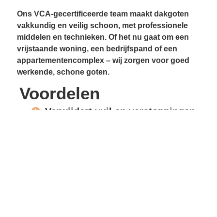
Ons VCA-gecertificeerde team maakt dakgoten
vakkundig en veilig schoon, met professionele
middelen en technieken. Of het nu gaat om een
vrijstaande woning, een bedrijfspand of een
appartementencomplex – wij zorgen voor goed
werkende, schone goten.
Voordelen
Verwijdert vuil en verstoppingen
Voorkomt lekkages
Beschermt gevels en
dakconstructie
Vrije waterafvoer
Verlengde levensduur