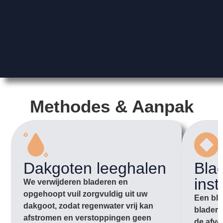
Methodes & Aanpak
Dakgoten leeghalen
Bla
inst
We verwijderen bladeren en
opgehoopt vuil zorgvuldig uit uw
Een bla
dakgoot, zodat regenwater vrij kan
bladere
afstromen en verstoppingen geen
de afvo