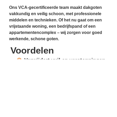
Ons VCA-gecertificeerde team maakt dakgoten
vakkundig en veilig schoon, met professionele
middelen en technieken. Of het nu gaat om een
vrijstaande woning, een bedrijfspand of een
appartementencomplex – wij zorgen voor goed
werkende, schone goten.
Voordelen
Verwijdert vuil en verstoppingen
Voorkomt lekkages
Beschermt gevels en
dakconstructie
Vrije waterafvoer
Verlengde levensduur