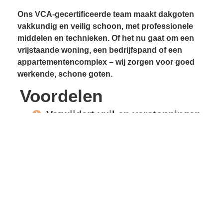
Ons VCA-gecertificeerde team maakt dakgoten
vakkundig en veilig schoon, met professionele
middelen en technieken. Of het nu gaat om een
vrijstaande woning, een bedrijfspand of een
appartementencomplex – wij zorgen voor goed
werkende, schone goten.
Voordelen
Verwijdert vuil en verstoppingen
Voorkomt lekkages
Beschermt gevels en
dakconstructie
Vrije waterafvoer
Verlengde levensduur