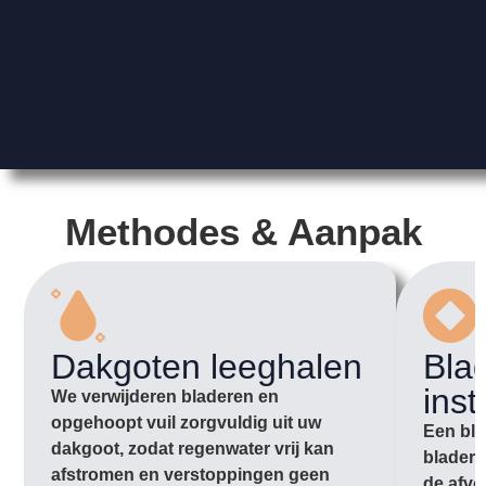
Methodes & Aanpak
Dakgoten leeghalen
Bla
inst
We verwijderen bladeren en
opgehoopt vuil zorgvuldig uit uw
Een bla
dakgoot, zodat regenwater vrij kan
bladere
afstromen en verstoppingen geen
de afvo