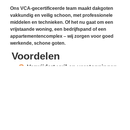
Ons VCA-gecertificeerde team maakt dakgoten
vakkundig en veilig schoon, met professionele
middelen en technieken. Of het nu gaat om een
vrijstaande woning, een bedrijfspand of een
appartementencomplex – wij zorgen voor goed
werkende, schone goten.
Voordelen
Verwijdert vuil en verstoppingen
Voorkomt lekkages
Beschermt gevels en
dakconstructie
Vrije waterafvoer
Verlengde levensduur