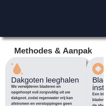
Methodes & Aanpak
Dakgoten leeghalen
Bla
inst
We verwijderen bladeren en
opgehoopt vuil zorgvuldig uit uw
Een bla
dakgoot, zodat regenwater vrij kan
bladere
afstromen en verstoppingen geen
de afvo