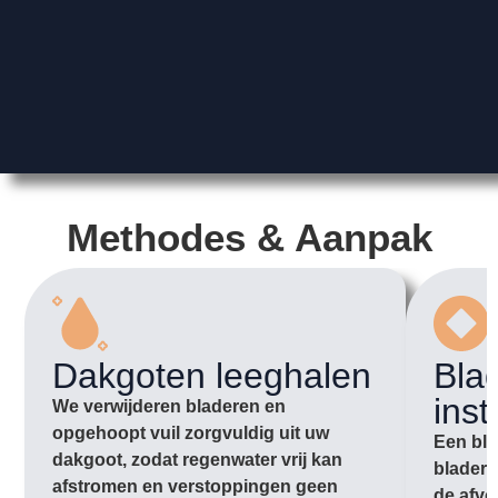
Methodes & Aanpak
Dakgoten leeghalen
Bla
inst
We verwijderen bladeren en
opgehoopt vuil zorgvuldig uit uw
Een bla
dakgoot, zodat regenwater vrij kan
bladere
afstromen en verstoppingen geen
de afvo