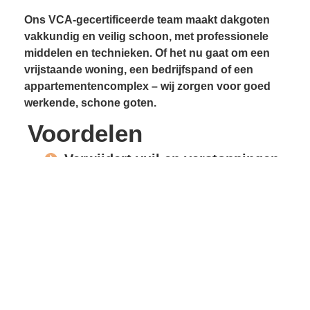
Ons VCA-gecertificeerde team maakt dakgoten
vakkundig en veilig schoon, met professionele
middelen en technieken. Of het nu gaat om een
vrijstaande woning, een bedrijfspand of een
appartementencomplex – wij zorgen voor goed
werkende, schone goten.
Voordelen
Verwijdert vuil en verstoppingen
Voorkomt lekkages
Beschermt gevels en
dakconstructie
Vrije waterafvoer
Verlengde levensduur