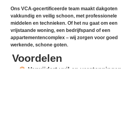
Ons VCA-gecertificeerde team maakt dakgoten
vakkundig en veilig schoon, met professionele
middelen en technieken. Of het nu gaat om een
vrijstaande woning, een bedrijfspand of een
appartementencomplex – wij zorgen voor goed
werkende, schone goten.
Voordelen
Verwijdert vuil en verstoppingen
Voorkomt lekkages
Beschermt gevels en
dakconstructie
Vrije waterafvoer
Verlengde levensduur