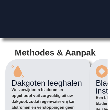
Methodes & Aanpak
Dakgoten leeghalen
Bla
inst
We verwijderen bladeren en
opgehoopt vuil zorgvuldig uit uw
Een bla
dakgoot, zodat regenwater vrij kan
bladere
afstromen en verstoppingen geen
de afvo