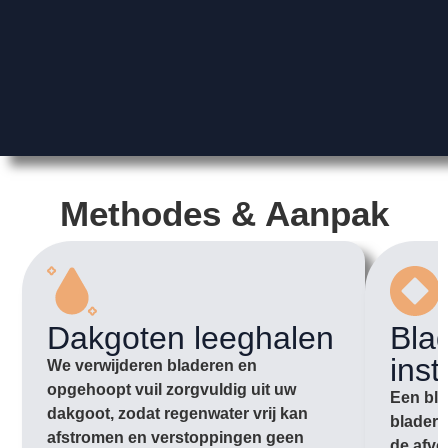
Methodes & Aanpak
Dakgoten leeghalen
Bla
inst
We verwijderen bladeren en
opgehoopt vuil zorgvuldig uit uw
Een bla
dakgoot, zodat regenwater vrij kan
bladere
afstromen en verstoppingen geen
de afvo