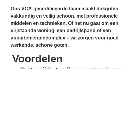
Ons VCA-gecertificeerde team maakt dakgoten
vakkundig en veilig schoon, met professionele
middelen en technieken. Of het nu gaat om een
vrijstaande woning, een bedrijfspand of een
appartementencomplex – wij zorgen voor goed
werkende, schone goten.
Voordelen
Verwijdert vuil en verstoppingen
Voorkomt lekkages
Beschermt gevels en
dakconstructie
Vrije waterafvoer
Verlengde levensduur