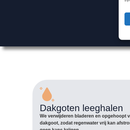
Dakgoten leeghalen
We verwijderen bladeren en opgehoopt vu
dakgoot, zodat regenwater vrij kan afst
geen kans krijgen.