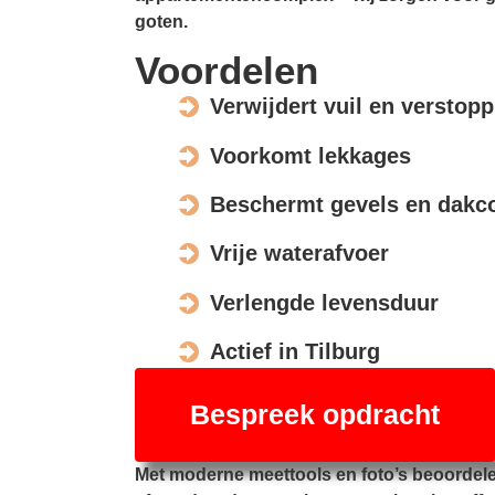
goten.
Voordelen
Verwijdert vuil en verstop
Voorkomt lekkages
Beschermt gevels en dakco
Vrije waterafvoer
Verlengde levensduur
Actief in Tilburg
Bespreek opdracht
Met moderne meettools en foto’s beoordel