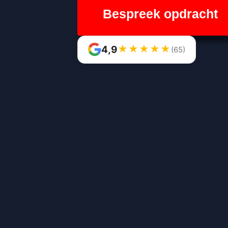
Bespreek opdracht
★
★
★
★
★
4,9
(65)