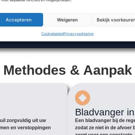
Accepteren
Weigeren
Bekijk voorkeure
Cookiebeleid
Privacyverklaring
Methodes & Aanpak
Bladvanger in
il zorgvuldig uit uw
Een bladvanger bij de rege
romen en verstoppingen
zodat ze niet in de afvoe
zorgt voor een constante, 