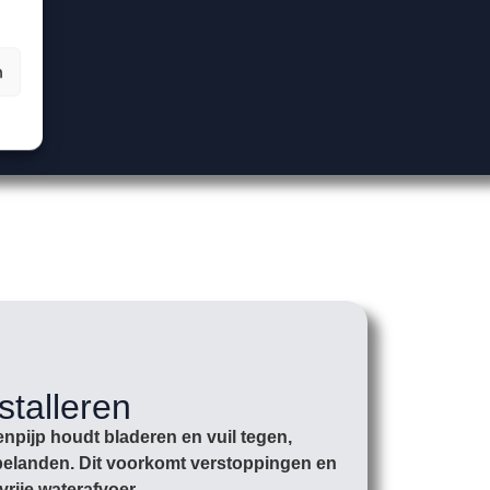
n
stalleren
npijp houdt bladeren en vuil tegen,
r belanden. Dit voorkomt verstoppingen en
vrije waterafvoer.