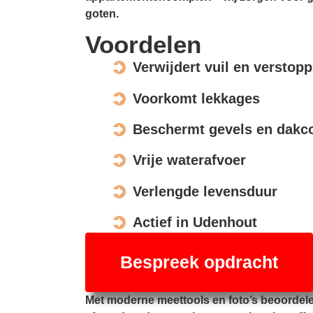
goten.
Voordelen
Verwijdert vuil en verstop
Voorkomt lekkages
Beschermt gevels en dakco
Vrije waterafvoer
Verlengde levensduur
Actief in Udenhout
Bespreek opdracht
Met moderne meettools en foto’s beoordel