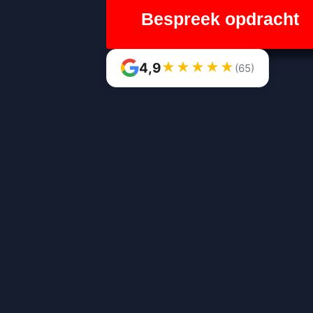
Bespreek opdracht
★
★
★
★
★
4,9
(65)