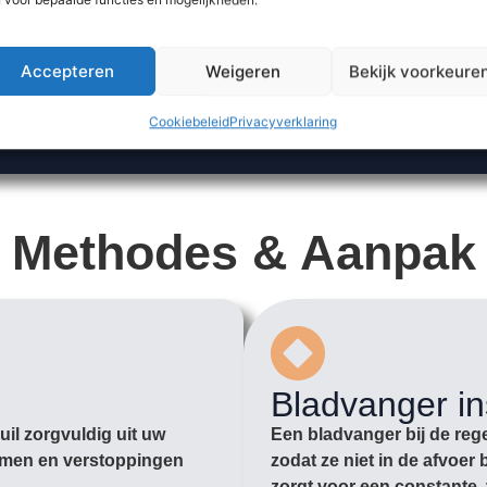
Accepteren
Weigeren
Bekijk voorkeure
Cookiebeleid
Privacyverklaring
Methodes & Aanpak
Bladvanger in
il zorgvuldig uit uw
Een bladvanger bij de rege
romen en verstoppingen
zodat ze niet in de afvoe
zorgt voor een constante, 