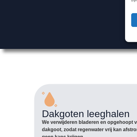
Dakgoten leeghalen
We verwijderen bladeren en opgehoopt vu
dakgoot, zodat regenwater vrij kan afst
geen kans krijgen.