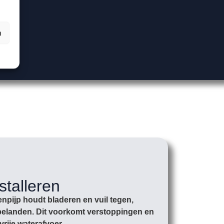
n
stalleren
npijp houdt bladeren en vuil tegen,
r belanden. Dit voorkomt verstoppingen en
vrije waterafvoer.