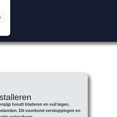
n
stalleren
npijp houdt bladeren en vuil tegen,
r belanden. Dit voorkomt verstoppingen en
vrije waterafvoer.