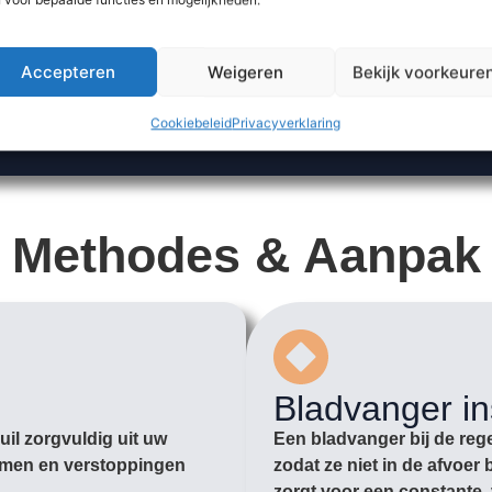
Accepteren
Weigeren
Bekijk voorkeure
Cookiebeleid
Privacyverklaring
Methodes & Aanpak
Bladvanger in
il zorgvuldig uit uw
Een bladvanger bij de rege
romen en verstoppingen
zodat ze niet in de afvoe
zorgt voor een constante, 