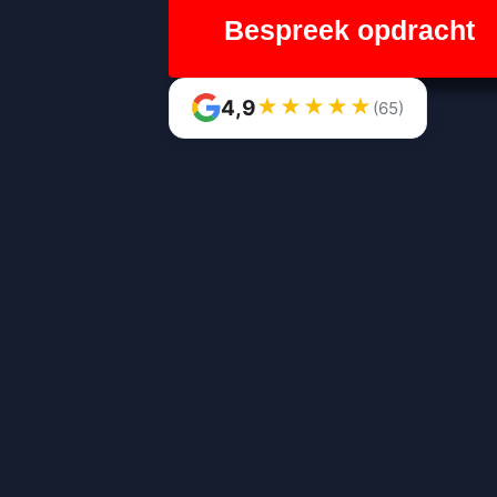
Bespreek opdracht
★
★
★
★
★
4,9
(65)