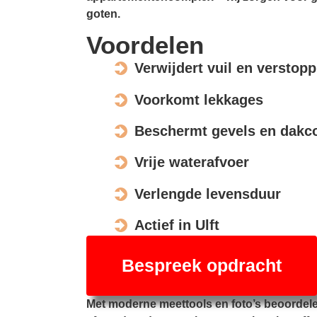
goten.
Voordelen
Verwijdert vuil en verstop
Voorkomt lekkages
Beschermt gevels en dakco
Vrije waterafvoer
Verlengde levensduur
Actief in Ulft
Bespreek opdracht
Met moderne meettools en foto’s beoordel