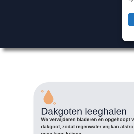
Dakgoten leeghalen
We verwijderen bladeren en opgehoopt vu
dakgoot, zodat regenwater vrij kan afst
geen kans krijgen.