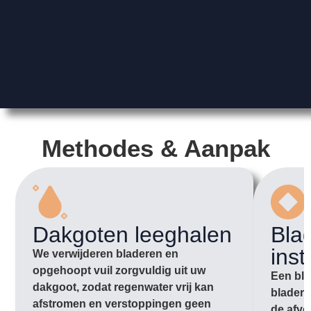
Methodes & Aanpak
Dakgoten leeghalen
Bla
inst
We verwijderen bladeren en
opgehoopt vuil zorgvuldig uit uw
Een bla
dakgoot, zodat regenwater vrij kan
bladere
afstromen en verstoppingen geen
de afvo