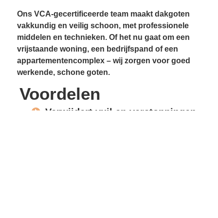
Ons VCA-gecertificeerde team maakt dakgoten
vakkundig en veilig schoon, met professionele
middelen en technieken. Of het nu gaat om een
vrijstaande woning, een bedrijfspand of een
appartementencomplex – wij zorgen voor goed
werkende, schone goten.
Voordelen
Verwijdert vuil en verstoppingen
Voorkomt lekkages
Beschermt gevels en
dakconstructie
Vrije waterafvoer
Verlengde levensduur