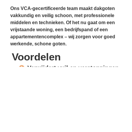
Ons VCA-gecertificeerde team maakt dakgoten
vakkundig en veilig schoon, met professionele
middelen en technieken. Of het nu gaat om een
vrijstaande woning, een bedrijfspand of een
appartementencomplex – wij zorgen voor goed
werkende, schone goten.
Voordelen
Verwijdert vuil en verstoppingen
Voorkomt lekkages
Beschermt gevels en
dakconstructie
Vrije waterafvoer
Verlengde levensduur