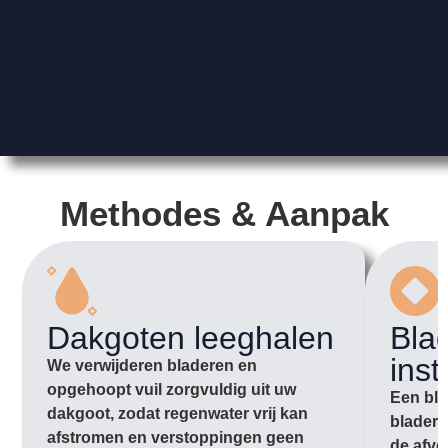
Methodes & Aanpak
Dakgoten leeghalen
Bla
inst
We verwijderen bladeren en
opgehoopt vuil zorgvuldig uit uw
Een bla
dakgoot, zodat regenwater vrij kan
bladere
afstromen en verstoppingen geen
de afvo