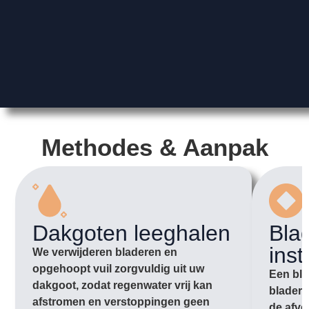
Methodes & Aanpak
Dakgoten leeghalen
Bla
inst
We verwijderen bladeren en
opgehoopt vuil zorgvuldig uit uw
Een bla
dakgoot, zodat regenwater vrij kan
bladere
afstromen en verstoppingen geen
de afvo