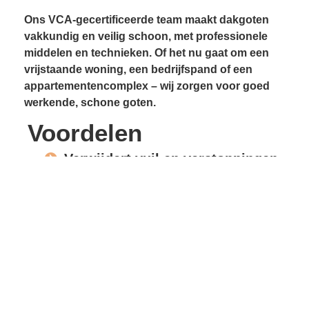
Ons VCA-gecertificeerde team maakt dakgoten
vakkundig en veilig schoon, met professionele
middelen en technieken. Of het nu gaat om een
vrijstaande woning, een bedrijfspand of een
appartementencomplex – wij zorgen voor goed
werkende, schone goten.
Voordelen
Verwijdert vuil en verstoppingen
Voorkomt lekkages
Beschermt gevels en
dakconstructie
Vrije waterafvoer
Verlengde levensduur