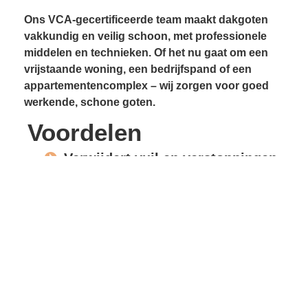
Ons VCA-gecertificeerde team maakt dakgoten
vakkundig en veilig schoon, met professionele
middelen en technieken. Of het nu gaat om een
vrijstaande woning, een bedrijfspand of een
appartementencomplex – wij zorgen voor goed
werkende, schone goten.
Voordelen
Verwijdert vuil en verstoppingen
Voorkomt lekkages
Beschermt gevels en
dakconstructie
Vrije waterafvoer
Verlengde levensduur