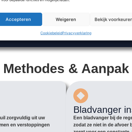
Accepteren
Weigeren
Bekijk voorkeure
Cookiebeleid
Privacyverklaring
Methodes & Aanpak
Bladvanger in
il zorgvuldig uit uw
Een bladvanger bij de rege
romen en verstoppingen
zodat ze niet in de afvoe
zorgt voor een constante, 