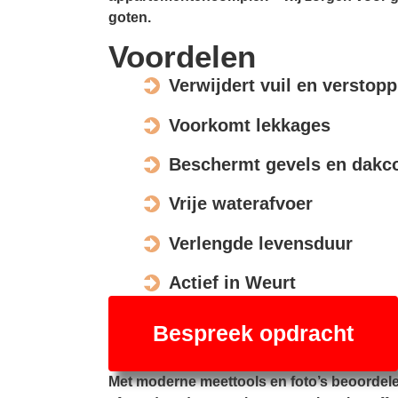
goten.
Voordelen
Verwijdert vuil en verstop
Voorkomt lekkages
Beschermt gevels en dakco
Vrije waterafvoer
Verlengde levensduur
Actief in Weurt
Bespreek opdracht
Met moderne meettools en foto’s beoordel