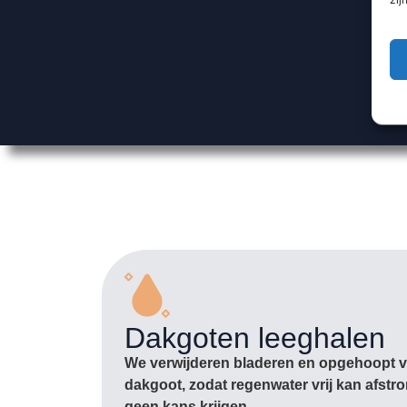
Dakgoten leeghalen
We verwijderen bladeren en opgehoopt vu
dakgoot, zodat regenwater vrij kan afst
geen kans krijgen.