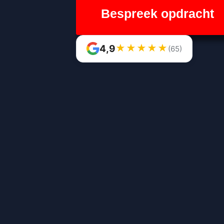
Bespreek opdracht
★
★
★
★
★
4,9
(65)