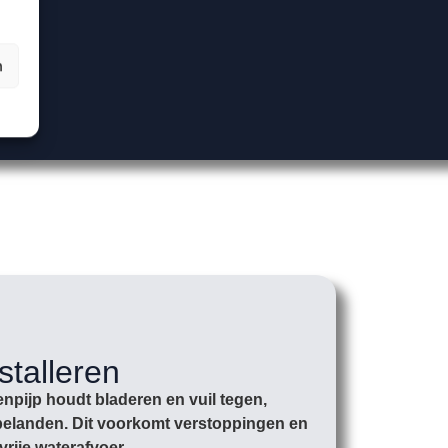
n
stalleren
npijp houdt bladeren en vuil tegen,
r belanden. Dit voorkomt verstoppingen en
vrije waterafvoer.