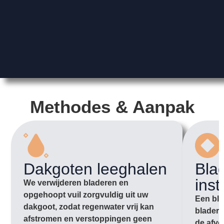
Methodes & Aanpak
Dakgoten leeghalen
Bla
inst
We verwijderen bladeren en
opgehoopt vuil zorgvuldig uit uw
Een bla
dakgoot, zodat regenwater vrij kan
bladere
afstromen en verstoppingen geen
de afvo