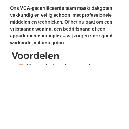
Ons VCA-gecertificeerde team maakt dakgoten
vakkundig en veilig schoon, met professionele
middelen en technieken. Of het nu gaat om een
vrijstaande woning, een bedrijfspand of een
appartementencomplex – wij zorgen voor goed
werkende, schone goten.
Voordelen
Verwijdert vuil en verstoppingen
Voorkomt lekkages
Beschermt gevels en
dakconstructie
Vrije waterafvoer
Verlengde levensduur