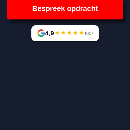
Bespreek opdracht
★
★
★
★
★
4,9
(65)