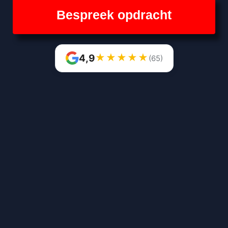
Bespreek opdracht
★
★
★
★
★
4,9
(65)