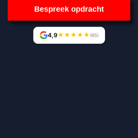
Bespreek opdracht
★
★
★
★
★
4,9
(65)