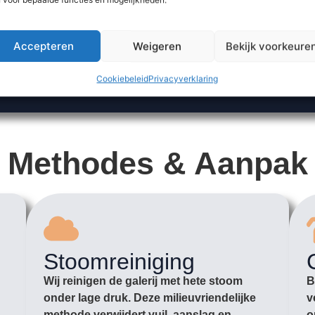
Accepteren
Weigeren
Bekijk voorkeure
Cookiebeleid
Privacyverklaring
Methodes & Aanpak
Stoomreiniging
Wij reinigen de galerij met hete stoom
B
onder lage druk. Deze milieuvriendelijke
v
methode verwijdert vuil, aanslag en
o