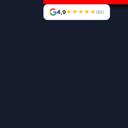
★
★
★
★
★
4,9
(65)