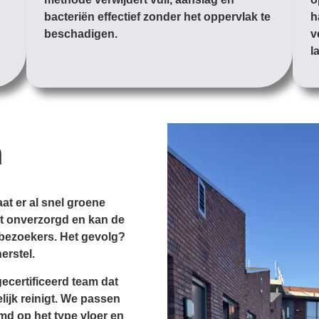
bacteriën effectief zonder het oppervlak te
h
beschadigen.
v
l
n
at er al snel groene
gt onverzorgd en kan de
 bezoekers. Het gevolg?
erstel.
ecertificeerd team dat
elijk reinigt. We passen
md op het type vloer en