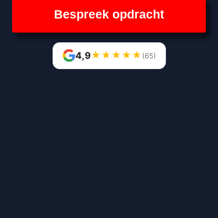
Bespreek opdracht
★
★
★
★
★
4,9
(65)