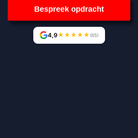
Bespreek opdracht
★
★
★
★
★
4,9
(65)