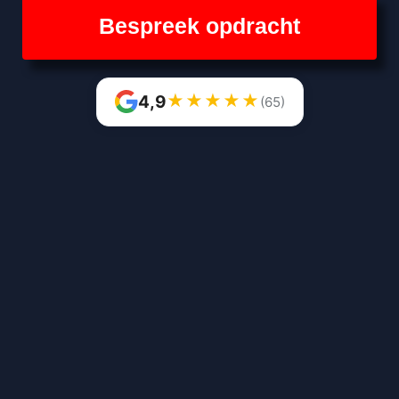
Bespreek opdracht
★
★
★
★
★
4,9
(65)