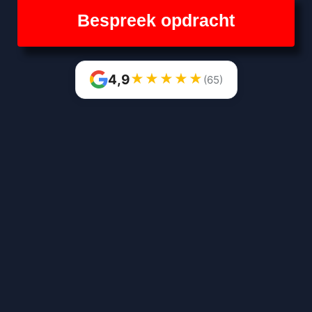
Bespreek opdracht
★
★
★
★
★
4,9
(65)