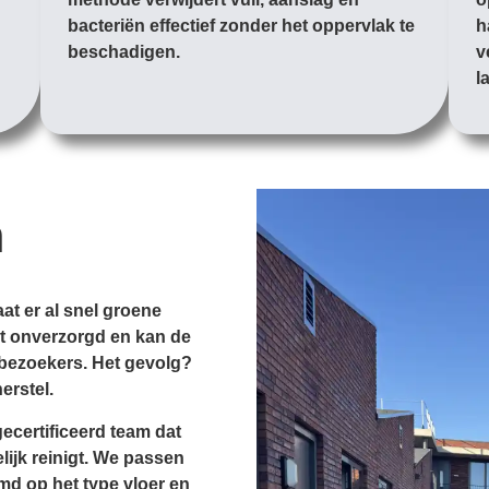
bacteriën effectief zonder het oppervlak te
h
beschadigen.
v
l
n
at er al snel groene
gt onverzorgd en kan de
 bezoekers. Het gevolg?
erstel.
ecertificeerd team dat
elijk reinigt. We passen
md op het type vloer en