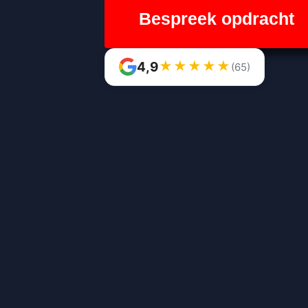
Bespreek opdracht
★
★
★
★
★
4,9
(65)