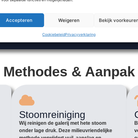
Accepteren
Weigeren
Bekijk voorkeure
Cookiebeleid
Privacyverklaring
Methodes & Aanpak
Stoomreiniging
Wij reinigen de galerij met hete stoom
B
onder lage druk. Deze milieuvriendelijke
v
methode verwijdert vuil, aanslag en
o