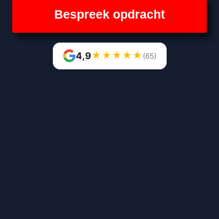
Bespreek opdracht
★
★
★
★
★
4,9
(65)