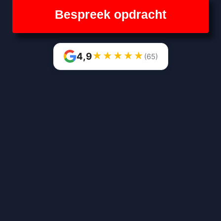
Bespreek opdracht
★
★
★
★
★
4,9
(65)