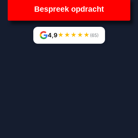
Bespreek opdracht
★
★
★
★
★
4,9
(65)